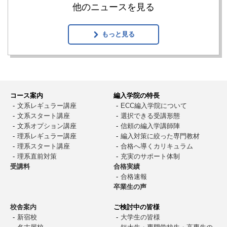
他のニュースを見る
もっと見る
コース案内
編入学院の特長
⽂系レギュラー講座
ECC編入学院について
⽂系スタート講座
選択できる受講形態
⽂系オプション講座
信頼の編入学講師陣
理系レギュラー講座
編入対策に絞った専門教材
理系スタート講座
合格へ導くカリキュラム
理系直前対策
充実のサポート体制
受講料
合格実績
合格速報
卒業生の声
校舎案内
ご検討中の皆様
新宿校
大学生の皆様