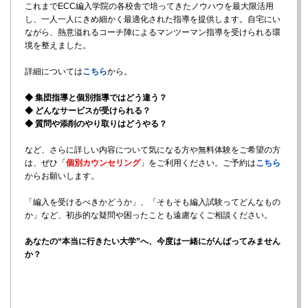
これまでECC編入学院の各校舎で培ってきたノウハウを最大限活用
し、一人一人にきめ細かく最適化された指導を提供します。自宅にい
ながら、熱意溢れるコーチ陣によるマンツーマン指導を受けられる環
境を整えました。
詳細については
こちら
から。
◆ 集団指導と個別指導ではどう違う？
◆ どんなサービスが受けられる？
◆ 質問や添削のやり取りはどうやる？
など、さらに詳しい内容について気になる方や無料体験をご希望の方
は、ぜひ「
個別カウンセリング
」をご利用ください。ご予約は
こちら
からお願いします。
「編入を受けるべきかどうか」、「そもそも編入試験ってどんなもの
か」など、初歩的な疑問や困ったことも遠慮なくご相談ください。
あなたの“本当に行きたい大学”へ、今度は一緒にがんばってみません
か？