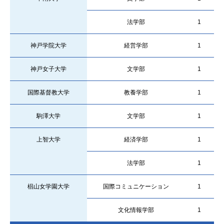
法学部
1
神戸学院大学
経営学部
1
神戸女子大学
文学部
1
国際基督教大学
教養学部
1
駒澤大学
文学部
1
上智大学
経済学部
1
法学部
1
椙山女学園大学
国際コミュニケーション
1
文化情報学部
1