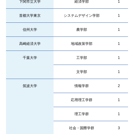
下関市立大学
経済学部
1
首都大学東京
システムデザイン学部
1
信州大学
農学部
1
高崎経済大学
地域政策学部
1
千葉大学
工学部
1
文学部
1
筑波大学
情報学群
2
応用理工学群
1
理工学群
1
社会・国際学群
3