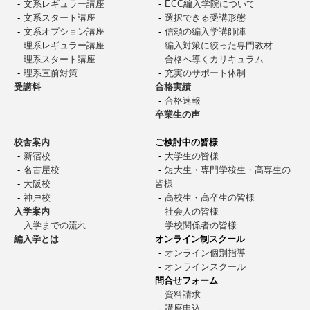
⽂系レギュラー講座
ECC編入学院について
⽂系スタート講座
選択できる受講形態
⽂系オプション講座
信頼の編入学講師陣
理系レギュラー講座
編入対策に絞った専門教材
理系スタート講座
合格へ導くカリキュラム
理系直前対策
充実のサポート体制
受講料
合格実績
合格速報
卒業生の声
校舎案内
ご検討中の皆様
新宿校
大学生の皆様
名古屋校
短大生・専門学校生・高専生の
大阪校
皆様
神戸校
高校生・高卒生の皆様
入学案内
社会人の皆様
入学までの流れ
学校関係者の皆様
編入学とは
オンライン制スクール
オンライン個別指導
オンラインスクール
問合せフォーム
資料請求
講座申込