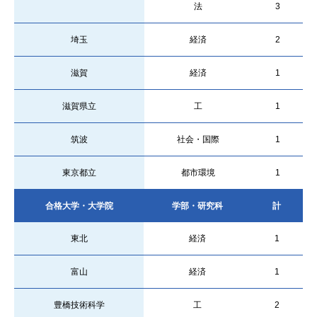
法
3
埼玉
経済
2
滋賀
経済
1
滋賀県立
工
1
筑波
社会・国際
1
東京都立
都市環境
1
合格大学・大学院
学部・研究科
計
東北
経済
1
富山
経済
1
豊橋技術科学
工
2