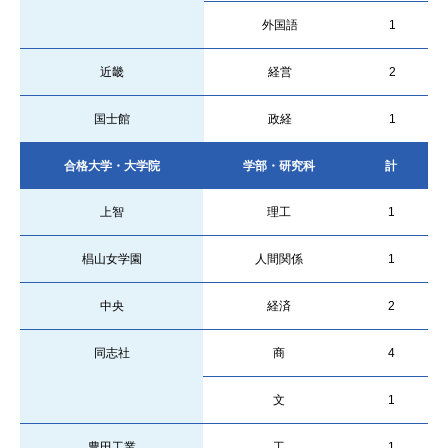
外国語
1
近畿
経営
2
国士館
政経
1
合格大学・大学院
学部・研究科
計
上智
理工
1
椙山女学園
人間関係
1
中央
経済
2
同志社
商
4
文
1
豊田工業
工
1