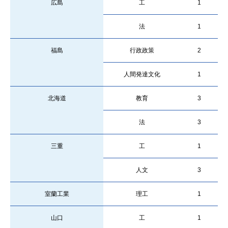
広島
工
1
法
1
福島
行政政策
2
人間発達文化
1
北海道
教育
3
法
3
三重
工
1
人文
3
室蘭工業
理工
1
山口
工
1